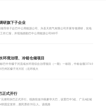
调研旗下子企业
蔚源集团领导班子赴巴中公用能源公司、兴圣天然气有限公司开展专项调研，实地
工作汇报，并现场踏勘巴中公用能源公司600千
水环境治理、冷链仓储项目
标巴中市檬子河流域水环境综合治理项目（一期）一标段，中标金额3374.0
市巴州区檬子河片区（北环线大
巴正式开行
中⇋广元便民快巴正式开行。线路投放39座豪华大巴，设置巴中5处、广元4处城
4班固定发班，惠民票价39元/人。该线路