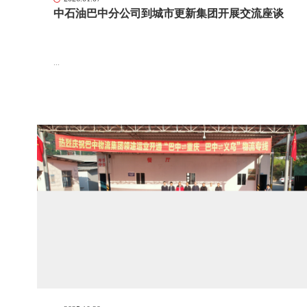
中石油巴中分公司到城市更新集团开展交流座谈
...