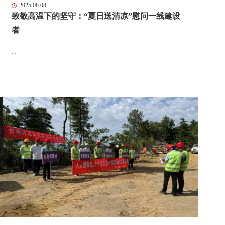
2025.08.08
致敬高温下的坚守：“夏日送清凉”慰问一线建设
者
...