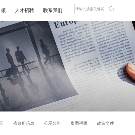
引领
人才招聘
联系我们
闻
省政府信息
公示公告
集团视频
政策文件