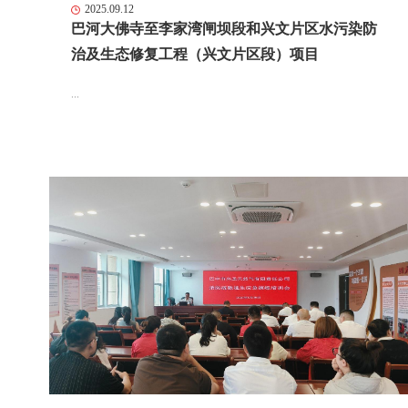
2025.09.12
巴河大佛寺至李家湾闸坝段和兴文片区水污染防
治及生态修复工程（兴文片区段）项目
...