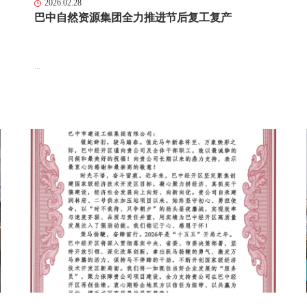
2026.02.28
巴中自然资源集团全力推进节后复工复产
...