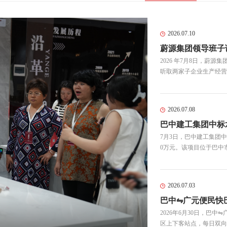
2026.07.10
蔚源集团领导班子
2026 年7月8日，
听取两家子企业生产经营
2026.07.08
巴中建工集团中标
7月3日，巴中建工集团中
0万元。该项目位于巴中
2026.07.03
巴中⇋广元便民快
2026年6月30日，巴
区上下客站点，每日双向