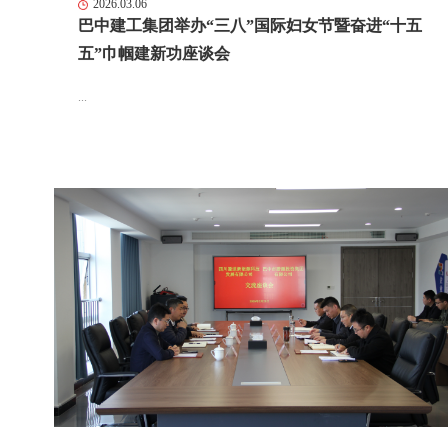
2026.03.06
巴中建工集团举办“三八”国际妇女节暨奋进“十五
五”巾帼建新功座谈会
...