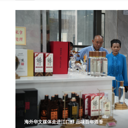
海外华文媒体走进江口醇 品味百年酒香