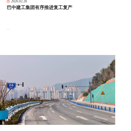
2026.02.28
巴中建工集团有序推进复工复产
...