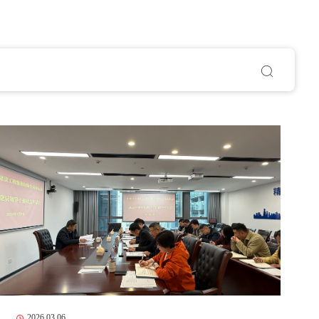
2026.03.06