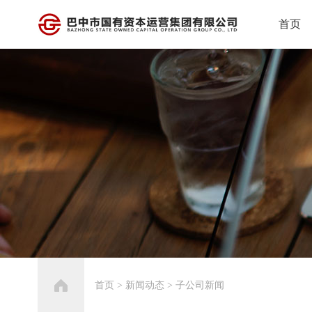
首页
首页
>
新闻动态
>
子公司新闻