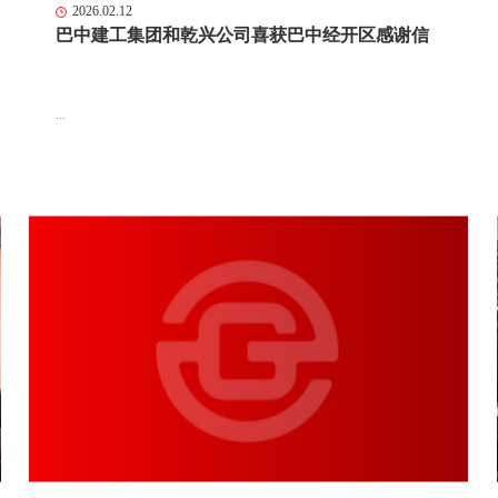
2026.02.12
巴中建工集团和乾兴公司喜获巴中经开区感谢信
...