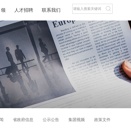
引领
人才招聘
联系我们
闻
省政府信息
公示公告
集团视频
政策文件