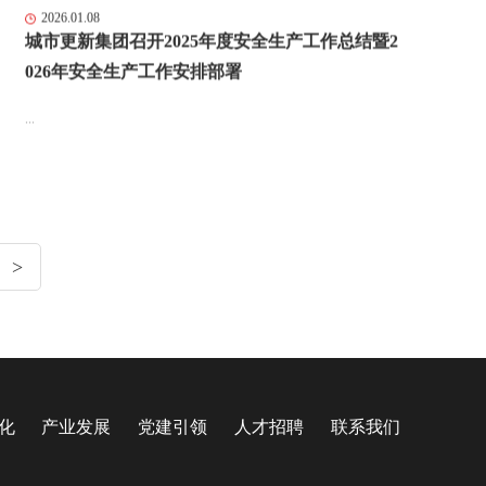
2026.01.08
城市更新集团召开2025年度安全生产工作总结暨2
026年安全生产工作安排部署
...
>
化
产业发展
党建引领
人才招聘
联系我们