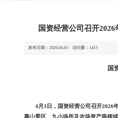
国资经营公司召开202
发布日期：2026.04.03
访问量：
1415
国
4
月
3
日，国资经营公司召开
2026
寨山景区、九小场所及农场资产等领域