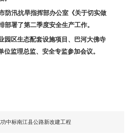
市防汛抗旱指挥部办公室《关于切实做
排部署了第二季度
安全生产工作。
业园区生态配套设施项目、巴河大佛寺
单位监理总监、安全专监参加会议。
成功中标南江县公路新改建工程