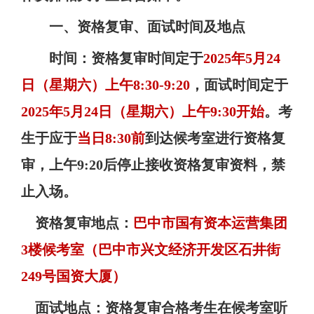
一、资格复审、面试时间及地点
时间：资格复审时间定于
2025
年
5
月
24
日（星期六）上午
8:30-9:20
，面试时间定于
2025
年
5
月
24
日（星期六）上午
9:30
开始
。考
生于应于
当日
8:30
前
到达候考室进行资格复
审，上午
9:20
后停止接收资格复审资料，禁
止入场。
资格复审地点：
巴中市国有资本运营集团
3
楼候考室（巴中市兴文经济开发区石井街
249
号国资大厦）
面试地点：资格复审合格考生在候考室听