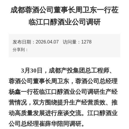
成都蓉酒公司董事长周卫东一行莅
临江口醇酒业公司调研
发布日期：2026.04.07
访问量：
1278
分享到：
3
月
30
日，
成都产投集团总工程师、
蓉酒公司董事长周卫东
，蓉酒公司总经理
杨鑫
一行莅临江口醇酒业公司调研
生产经
营情况
，双方围绕
提升生产经营质效
、
推
动
高质量发展进行
座谈
交流。江口醇酒业
公司总经理崔薛华
陪同调研
。