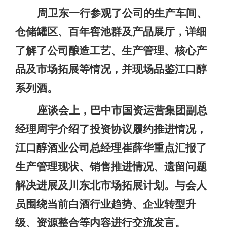
周卫东一行
参观
了
公司的
生产车间、
仓储罐区、百年窖池群及产品展厅，详细
了解
了
公司酿造工艺、生产管理、核心产
品及市场
拓展
等情况，并现场品鉴江口醇
系列酒。
座谈会上，巴中
市
国
资
运
营
集团
副总
经理周宇
介绍了投资协议履约推进情况
，
江口醇酒业
公司总经理崔薛华
重点汇报了
生产管理现状、销售推进情况
、
遗留问题
解决进展及川东北市场拓展计划。与会人
员围绕当前白酒行业趋势、企业转型升
级、资源整合等
内容
进行交流
发言
。