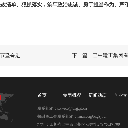
整改清单、狠抓落实，筑牢政治忠诚、勇于担当作为、严
女节暨奋进
下一篇：巴中建工集团
首页
集团概况
新闻动态
企业文
联系邮箱：
service@bzgzjt.cn
投融资工作联系邮箱：
finance@bzgzjt.cn
地址：四川省巴中市巴州区石井街249号C区709