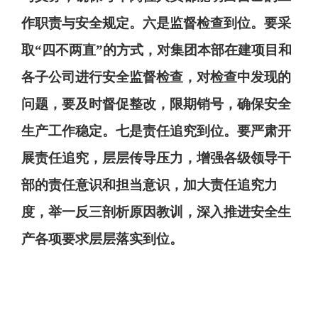
作职责与安全规定
。
六是监督检查到位。
要采
取
“
四不两直
”
的方式
，
对集团本部在建项目和
各子公司进行安全
监督
检查
，
对检查中发现的
问题
，
要及时督促整改
，
限期销号
，
确保安全
生产
工作稳定
。
七是责任追究到位。
要严肃开
展责任追究，层层传导压力，增强各级领导干
部的责任意识和担当意识，加大责任追究力
度，举一反三剖析原因教训，深入推进安全生
产各项要求层层落实到位。