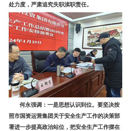
处力度
，
严肃追究失职渎职责任
。
何永强调：
一是思想认识到位。
要坚决
按
照
市国资运营集团关于安全生产
工作
的
决策部
署
进一步提高政治站位
，
把安全生产工作摆在