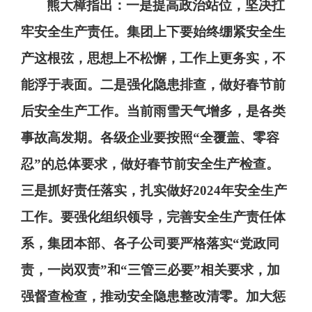
熊大樟指出：
一是提高政治站位，坚决扛
牢安全生产责任。
集团上下
要始终绷紧安全生
产这根弦，思想上不松懈，工作上更务实，不
能浮于表面。
二是强化隐患排查，做好春节前
后安全生产工作。
当前雨雪天气增多，是
各类
事故高发期。各级企业要按照
“
全覆盖、零容
忍
”
的总体要求，做好春节前安全生产检查。
三是抓好责任落实，扎实做好
2024
年安全生产
工作。
要强
化组织领导，完善安全生产责任体
系，集团本部、各子公司要严格落实
“
党政同
责，一岗双责
”
和
“
三管三必要
”
相关要求
，
加
强督查检查
，
推动安全隐患整改清零
。
加大惩