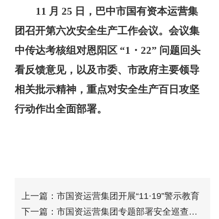
11
月
25
日，巴中市国有资本运营集
团召开第六次安全生产工作会议。会议集
中传达考核组对恩阳区
“1
・
22”
问题回头
看反馈意见，以及市委、市政府主要领导
相关批示精神，重点对安全生产百日攻坚
行动作出全面部署。
上一篇：市国资运营集团开展“11·19”警示教育
下一篇：市国资运营集团专题部署安全巡查反